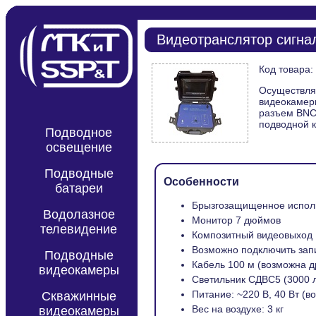
Видеотранслятор сигн
Код товара
Осуществляе
видеокамеры
разъем BNC,
подводной к
Подводное
освещение
Подводные
Особенности
батареи
Брызгозащищенное испол
Водолазное
Монитор 7 дюймов
телевидение
Композитный видеовыход
Возможно подключить зап
Подводные
Кабель 100 м (возможна д
видеокамеры
Светильник СДВС5 (3000 
Питание: ~220 В, 40 Вт (в
Скважинные
Вес на воздухе: 3 кг
видеокамеры