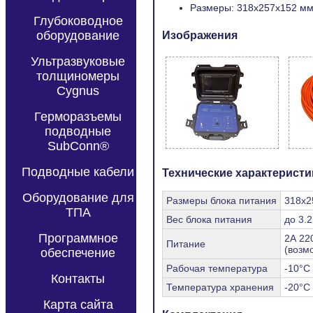
Размеры: 318x257x152 м
Глубоководное
Изображения
оборудование
Ультразвуковые
толщиномеры
Cygnus
Герморазъемы
подводные
SubConn®
Подводные кабели
Технические характеристи
Оборудование для
Размеры блока питания
318x2
ТПА
Вес блока питания
до 3.2
Программное
2А 22
Питание
(возм
обеспечение
Рабочая температура
-10°С
Контакты
Температура хранения
-20°С
Карта сайта